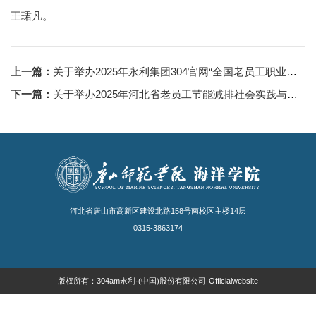
王珺凡。
上一篇：
关于举办2025年永利集团304官网“全国老员工职业规划 ”大赛通知
下一篇：
关于举办2025年河北省老员工节能减排社会实践与科技竞赛的通知
河北省唐山市高新区建设北路158号南校区主楼14层
0315-3863174
版权所有：304am永利·(中国)股份有限公司-Officialwebsite