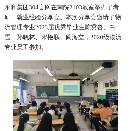
永利集团304官网在南
院
2103教室举办了考
研、就业经验分享会。
本次分享会
邀请了物
流管理专业
2023届优秀毕业生陈冀鲁、白
雪、孙晓林、宋艳鹏、阎海立
，
2020级物流
专业员工参加。